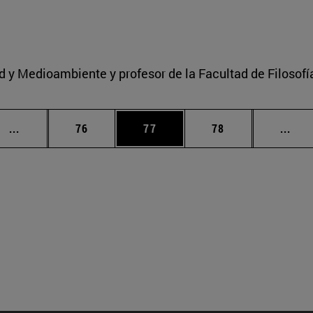
ad y Medioambiente y profesor de la Facultad de Filosofí
Páginas intermedias Use TAB para desplazarse.
Página
Página
Página
Pági
...
76
77
78
...