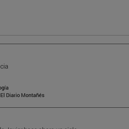
cia
ogía
, El Diario Montañés