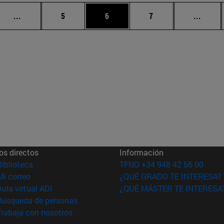
Páginas intermedias Use TAB para desplazarse.
Página
Página
Página
Págin
...
5
6
7
...
os directos
Información
(abre en nueva ventana)
Biblioteca
TFNO +34 948 42 56 00
(abre en nueva ventana)
Mi correo
¿QUÉ GRADO TE INTERESA?
(abre en nueva ventana)
Aula virtual ADI
¿QUÉ MÁSTER TE INTERESA
(abre en nueva ventana)
Búsqueda de personas
(abre en nueva ventana)
Trabaja con nosotros