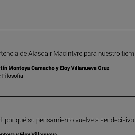
rtencia de Alasdair MacIntyre para nuestro tie
ín Montoya Camacho y Eloy Villanueva Cruz
 Filosofía
: por qué su pensamiento vuelve a ser decisivo
toya y Eloy Villanueva