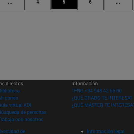
Páginas intermedias Use TAB para desplazarse.
Página
Página
Página
Págin
...
4
5
6
...
os directos
Información
(abre en nueva ventana)
Biblioteca
TFNO +34 948 42 56 00
(abre en nueva ventana)
Mi correo
¿QUÉ GRADO TE INTERESA?
(abre en nueva ventana)
Aula virtual ADI
¿QUÉ MÁSTER TE INTERESA
(abre en nueva ventana)
Búsqueda de personas
(abre en nueva ventana)
Trabaja con nosotros
versidad de
Información legal