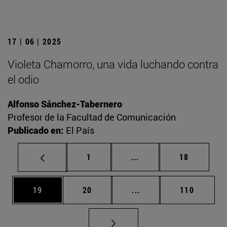
17 | 06 | 2025
Violeta Chamorro, una vida luchando contra
el odio
Alfonso Sánchez-Tabernero
Profesor de la Facultad de Comunicación
Publicado en:
El País
Página
Páginas intermedias Us
Página
1
...
18
Página
Página
Páginas intermedias U
Página
19
20
...
110