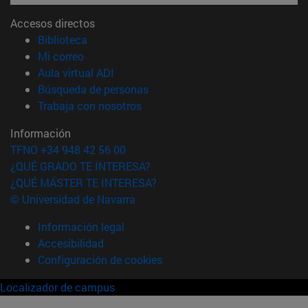
Accesos directos
(abre en nueva ventana)
Biblioteca
(abre en nueva ventana)
Mi correo
(abre en nueva ventana)
Aula virtual ADI
(abre en nueva ventana)
Búsqueda de personas
(abre en nueva ventana)
Trabaja con nosotros
Información
TFNO +34 948 42 56 00
¿QUÉ GRADO TE INTERESA?
¿QUÉ MÁSTER TE INTERESA?
© Universidad de Navarra
Información legal
Accesibilidad
Configuración de cookies
Localizador de campus