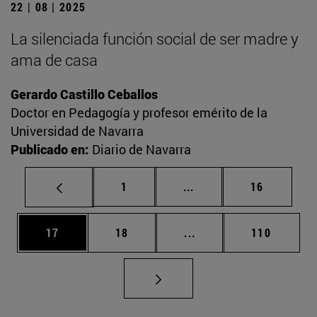
22 | 08 | 2025
La silenciada función social de ser madre y
ama de casa
Gerardo Castillo Ceballos
Doctor en Pedagogía y profesor emérito de la
Universidad de Navarra
Publicado en:
Diario de Navarra
Página
Páginas intermedias Us
Página
1
...
16
Página
Página
Páginas intermedias U
Página
17
18
...
110