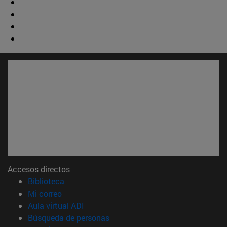
Accesos directos
(abre en nueva ventana)
Biblioteca
(abre en nueva ventana)
Mi correo
(abre en nueva ventana)
Aula virtual ADI
(abre en nueva ventana)
Búsqueda de personas