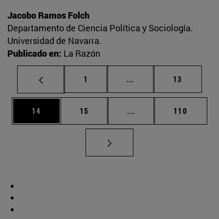
Jacobo Ramos Folch
Departamento de Ciencia Política y Sociología.
Universidad de Navarra.
Publicado en:
La Razón
Página
Páginas intermedias Us
Página
1
...
13
Página
Página
Páginas intermedias U
Página
14
15
...
110