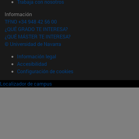
(abre en nueva ventana)
Trabaja con nosotros
Información
TFNO +34 948 42 56 00
¿QUÉ GRADO TE INTERESA?
¿QUÉ MÁSTER TE INTERESA?
© Universidad de Navarra
Información legal
Accesibilidad
Configuración de cookies
Localizador de campus