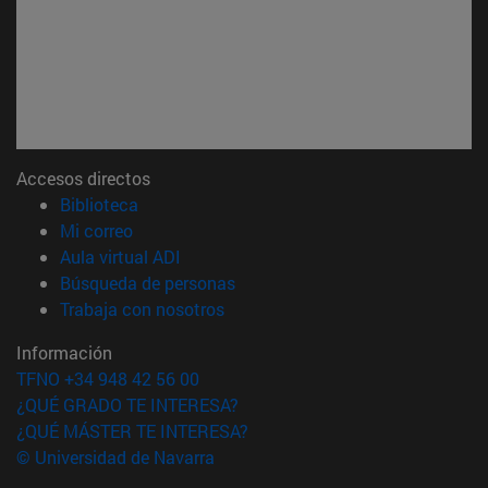
Accesos directos
(abre en nueva ventana)
Biblioteca
(abre en nueva ventana)
Mi correo
(abre en nueva ventana)
Aula virtual ADI
(abre en nueva ventana)
Búsqueda de personas
(abre en nueva ventana)
Trabaja con nosotros
Información
TFNO +34 948 42 56 00
¿QUÉ GRADO TE INTERESA?
¿QUÉ MÁSTER TE INTERESA?
© Universidad de Navarra