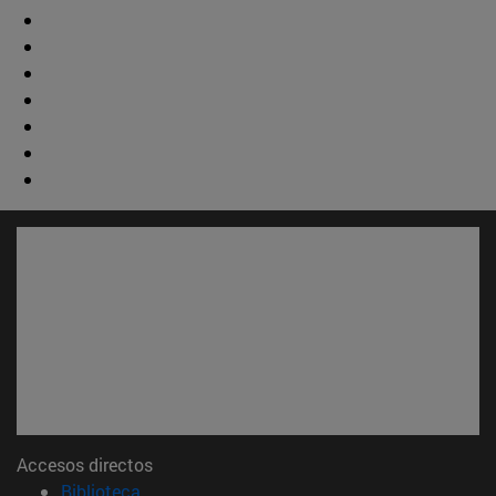
Accesos directos
(abre en nueva ventana)
Biblioteca