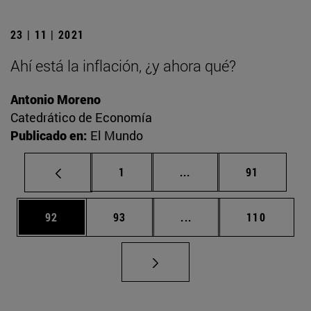
23 | 11 | 2021
Ahí está la inflación, ¿y ahora qué?
Antonio Moreno
Catedrático de Economía
Publicado en:
El Mundo
Página
Páginas intermedias Us
Página
1
...
91
Página
Página
Páginas intermedias U
Página
92
93
...
110