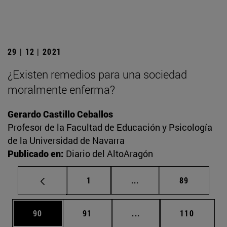
29 | 12 | 2021
¿Existen remedios para una sociedad
moralmente enferma?
Gerardo Castillo Ceballos
Profesor de la Facultad de Educación y Psicología
de la Universidad de Navarra
Publicado en:
Diario del AltoAragón
Página
Páginas intermedias Us
Página
1
...
89
Página
Página
Páginas intermedias U
Página
90
91
...
110