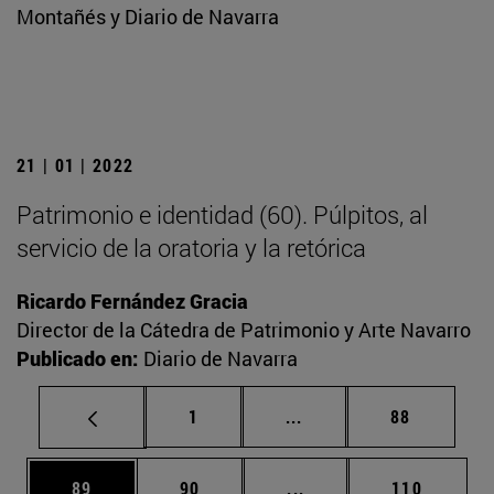
Montañés y Diario de Navarra
21 | 01 | 2022
Patrimonio e identidad (60). Púlpitos, al
servicio de la oratoria y la retórica
Ricardo Fernández Gracia
Director de la Cátedra de Patrimonio y Arte Navarro
Publicado en:
Diario de Navarra
Página
Páginas intermedias Us
Página
1
...
88
Página
Página
Páginas intermedias U
Página
89
90
...
110