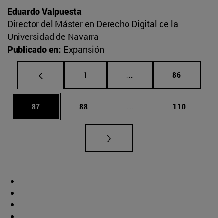
Eduardo Valpuesta
Director del Máster en Derecho Digital de la
Universidad de Navarra
Publicado en:
Expansión
Página
Páginas intermedias Us
Página
1
...
86
Página
Página
Páginas intermedias U
Página
87
88
...
110