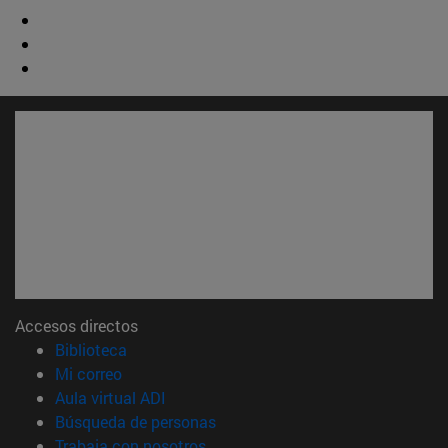
Accesos directos
(abre en nueva ventana)
Biblioteca
(abre en nueva ventana)
Mi correo
(abre en nueva ventana)
Aula virtual ADI
(abre en nueva ventana)
Búsqueda de personas
(abre en nueva ventana)
Trabaja con nosotros