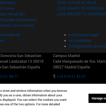
(abre en nueva ventana)
Biblioteca
TFNO +34 948 42 56 00
(abre en nueva ventana)
Mi correo
¿QUÉ GRADO TE INTERESA?
(abre en nueva ventana)
Aula virtual ADI
¿QUÉ MÁSTER TE INTERESA
(abre en nueva ventana)
Búsqueda de personas
(abre en nueva ventana)
Trabaja con nosotros
versidad de
Información legal
rra
Accesibilidad
Configuración de coo
Donostia-San Sebastián
Campus Madrid
anuel Lardizabal 13 20018
Calle Marquesado de Sta. Marta
a-San Sebastián España
28027 Madrid España
43 21 98 77
T.
+34 914 51 43 41
Nueva York (IESE)
Campus Munich (IESE)
to store and retrieve information when you browse.
7th St 10019-2201 Nueva York
Maria-Theresia-Straße 15 8167
fy you as a user, obtain information about your
Múnich Alemania
Manage c
is displayed. You can select the cookies you want
oose one of the two options. For more detailed