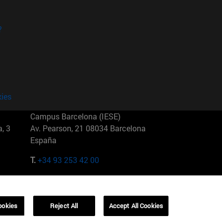
?
kies
Campus Barcelona (IESE)
, 3
Av. Pearson, 21 08034 Barcelona
España
T.
+34 93 253 42 00
Campus Sao Paulo (IESE)
5
Rua Martiniano de Carvalho, 573
01321001 Bela Vista Brasil
ookies
Reject All
Accept All Cookies