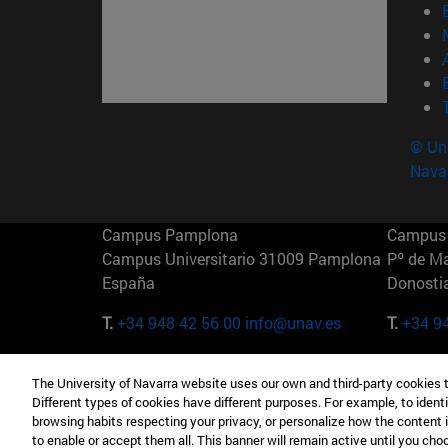
© Uni
Nava
Campus Pamplona
Campus 
Campus Universitario 31009 Pamplona
Pº de M
España
Donosti
T.
+34 948 42 56 00
info@unav.es
T.
+34 9
Campus Madrid (IESE)
Campus 
The University of Navarra website uses our own and third-party cookies 
Camino del Cerro Águila 3 28023
165 W 5
Different types of cookies have different purposes. For example, to identi
Madrid España
EE.UU
browsing habits respecting your privacy, or personalize how the content 
to enable or accept them all. This banner will remain active until you ch