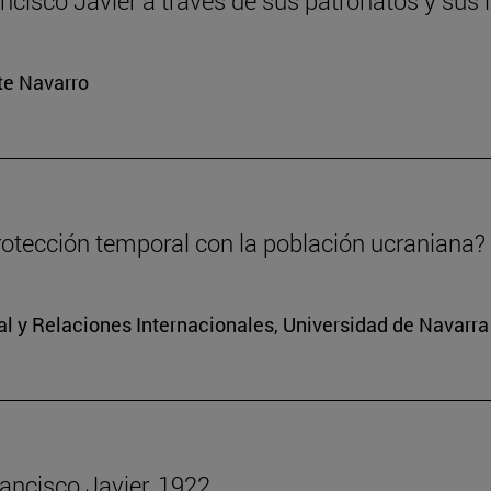
ancisco Javier a través de sus patronatos y su
rte Navarro
rotección temporal con la población ucraniana?
al y Relaciones Internacionales, Universidad de Navarra
rancisco Javier, 1922