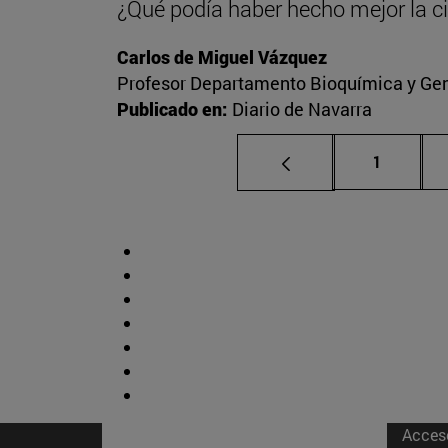
¿Qué podía haber hecho mejor la c
Carlos de Miguel Vázquez
Profesor Departamento Bioquímica y Gené
Publicado en:
Diario de Navarra
Página
1
Acces