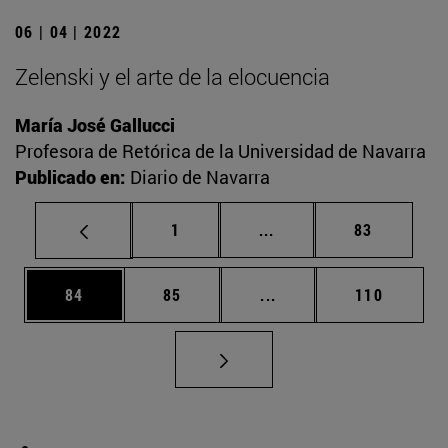
06 | 04 | 2022
Zelenski y el arte de la elocuencia
María José Gallucci
Profesora de Retórica de la Universidad de Navarra
Publicado en:
Diario de Navarra
Página
Páginas intermedias Us
Página
1
...
83
Página
Página
Páginas intermedias U
Página
84
85
...
110