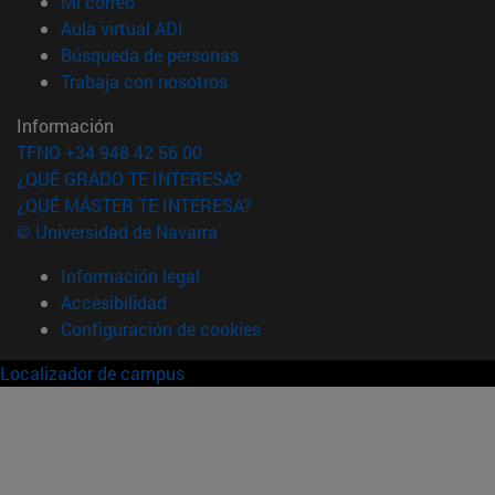
(abre en nueva ventana)
Mi correo
(abre en nueva ventana)
Aula virtual ADI
(abre en nueva ventana)
Búsqueda de personas
(abre en nueva ventana)
Trabaja con nosotros
Información
TFNO +34 948 42 56 00
¿QUÉ GRADO TE INTERESA?
¿QUÉ MÁSTER TE INTERESA?
© Universidad de Navarra
Información legal
Accesibilidad
Configuración de cookies
Localizador de campus