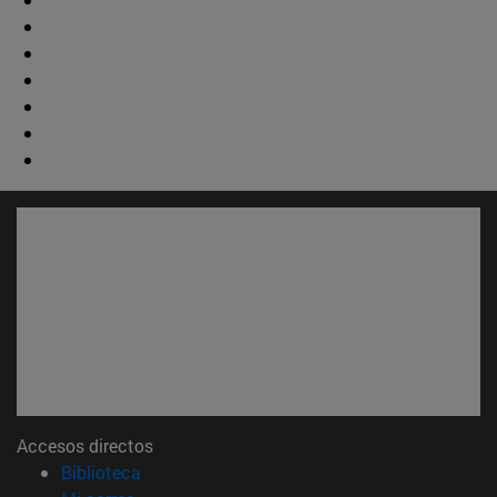
Accesos directos
(abre en nueva ventana)
Biblioteca