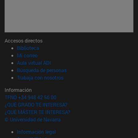
Accesos directos
(abre en nueva ventana)
Biblioteca
(abre en nueva ventana)
Mi correo
(abre en nueva ventana)
Aula virtual ADI
(abre en nueva ventana)
Búsqueda de personas
(abre en nueva ventana)
Trabaja con nosotros
Información
TFNO +34 948 42 56 00
¿QUÉ GRADO TE INTERESA?
¿QUÉ MÁSTER TE INTERESA?
© Universidad de Navarra
Información legal