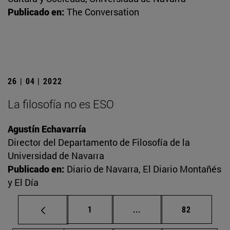
Publicado en:
The Conversation
26 | 04 | 2022
La filosofía no es ESO
Agustín Echavarría
Director del Departamento de Filosofía de la
Universidad de Navarra
Publicado en:
Diario de Navarra, El Diario Montañés
y El Día
Página
Páginas intermedias Us
Página
1
...
82