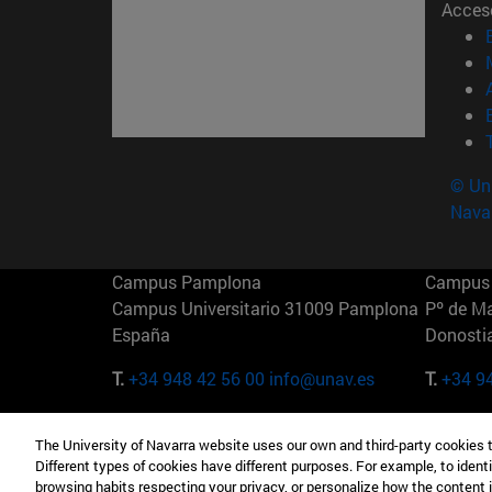
Acces
© Uni
Nava
Campus Pamplona
Campus 
Campus Universitario 31009 Pamplona
Pº de M
España
Donosti
T.
+34 948 42 56 00
info@unav.es
T.
+34 9
Campus Madrid (IESE)
Campus 
The University of Navarra website uses our own and third-party cookies 
Camino del Cerro Águila 3 28023
165 W 5
Different types of cookies have different purposes. For example, to identi
Madrid España
EE.UU
browsing habits respecting your privacy, or personalize how the content 