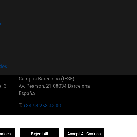
?
kies
Campus Barcelona (IESE)
, 3
Av. Pearson, 21 08034 Barcelona
España
T.
+34 93 253 42 00
Campus Sao Paulo (IESE)
5
Rua Martiniano de Carvalho, 573
01321001 Bela Vista Brasil
ookies
Reject All
Accept All Cookies