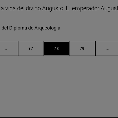
y la vida del divino Augusto. El emperador Augus
or del Diploma de Arqueología
Páginas intermedias Use TAB para desplazarse.
Página
Página
Página
Pági
...
77
78
79
...