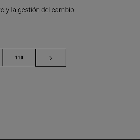
to y la gestión del cambio
nas intermedias Use TAB para desplazarse.
Página
110