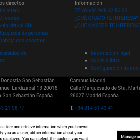
os directos
Información
(abre en nueva ventana)
Biblioteca
TFNO +34 948 42 56 00
(abre en nueva ventana)
Mi correo
¿QUÉ GRADO TE INTERESA?
(abre en nueva ventana)
Aula virtual ADI
¿QUÉ MÁSTER TE INTERESA
(abre en nueva ventana)
Búsqueda de personas
(abre en nueva ventana)
Trabaja con nosotros
versidad de
Información legal
rra
Accesibilidad
Configuración de coo
Donostia-San Sebastián
Campus Madrid
anuel Lardizabal 13 20018
Calle Marquesado de Sta. Marta
a-San Sebastián España
28027 Madrid España
43 21 98 77
T.
+34 914 51 43 41
Nueva York (IESE)
Campus Munich (IESE)
to store and retrieve information when you browse.
7th St 10019-2201 Nueva York
Maria-Theresia-Straße 15 8167
fy you as a user, obtain information about your
Múnich Alemania
Manage c
is displayed. You can select the cookies you want