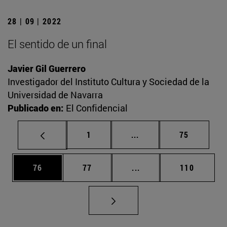
28 | 09 | 2022
El sentido de un final
Javier Gil Guerrero
Investigador del Instituto Cultura y Sociedad de la
Universidad de Navarra
Publicado en:
El Confidencial
Página
Páginas intermedias Us
Página
1
...
75
Página
Página
Páginas intermedias U
Página
76
77
...
110