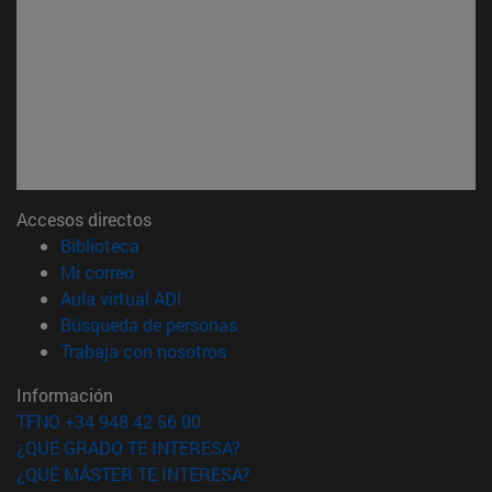
Accesos directos
(abre en nueva ventana)
Biblioteca
(abre en nueva ventana)
Mi correo
(abre en nueva ventana)
Aula virtual ADI
(abre en nueva ventana)
Búsqueda de personas
(abre en nueva ventana)
Trabaja con nosotros
Información
TFNO +34 948 42 56 00
¿QUÉ GRADO TE INTERESA?
¿QUÉ MÁSTER TE INTERESA?