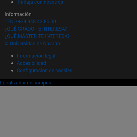
(abre en nueva ventana)
Trabaja con nosotros
Información
TFNO +34 948 42 56 00
¿QUÉ GRADO TE INTERESA?
¿QUÉ MÁSTER TE INTERESA?
© Universidad de Navarra
Información legal
Accesibilidad
Configuración de cookies
Localizador de campus