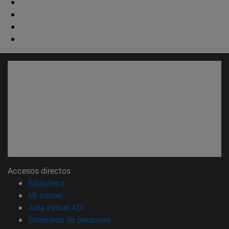
Accesos directos
(abre en nueva ventana)
Biblioteca
(abre en nueva ventana)
Mi correo
(abre en nueva ventana)
Aula virtual ADI
(abre en nueva ventana)
Búsqueda de personas