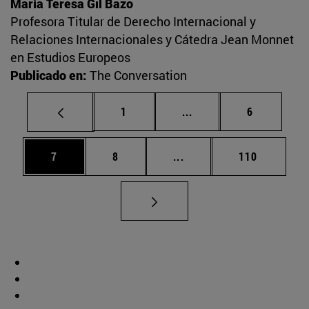
María Teresa Gil Bazo
Profesora Titular de Derecho Internacional y
Relaciones Internacionales y Cátedra Jean Monnet
en Estudios Europeos
Publicado en:
The Conversation
Página
Páginas intermedias U
Página
1
...
6
Página
Página
Páginas intermedias Use
Página
7
8
...
110