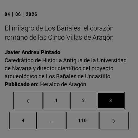
04 | 06 | 2026
El milagro de Los Bañales: el corazón
romano de las Cinco Villas de Aragón
Javier Andreu Pintado
Catedrático de Historia Antigua de la Universidad
de Navarra y director científico del proyecto
arqueológico de Los Bañales de Uncastillo
Publicado en:
Heraldo de Aragón
Página
Página
Página
1
2
3
Página
Páginas intermedias Use TAB para d
Página
4
...
110