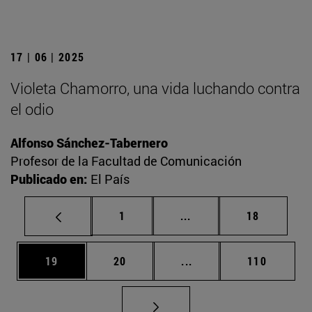
17 | 06 | 2025
Violeta Chamorro, una vida luchando contra
el odio
Alfonso Sánchez-Tabernero
Profesor de la Facultad de Comunicación
Publicado en:
El País
Página
Páginas intermedias Us
Página
1
...
18
Página
Página
Páginas intermedias U
Página
19
20
...
110