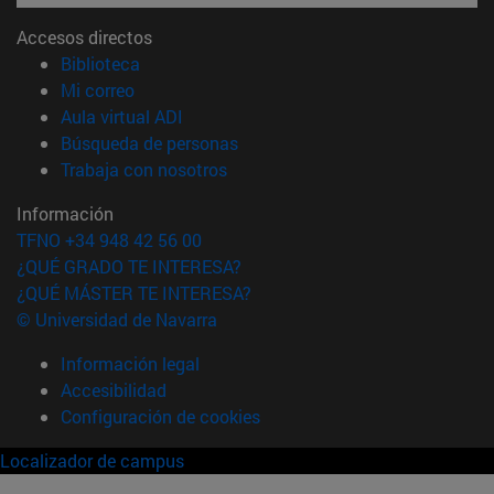
Accesos directos
(abre en nueva ventana)
Biblioteca
(abre en nueva ventana)
Mi correo
(abre en nueva ventana)
Aula virtual ADI
(abre en nueva ventana)
Búsqueda de personas
(abre en nueva ventana)
Trabaja con nosotros
Información
TFNO +34 948 42 56 00
¿QUÉ GRADO TE INTERESA?
¿QUÉ MÁSTER TE INTERESA?
© Universidad de Navarra
Información legal
Accesibilidad
Configuración de cookies
Localizador de campus