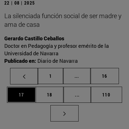
22 | 08 | 2025
La silenciada función social de ser madre y
ama de casa
Gerardo Castillo Ceballos
Doctor en Pedagogía y profesor emérito de la
Universidad de Navarra
Publicado en:
Diario de Navarra
Página
Páginas intermedias Us
Página
1
...
16
Página
Página
Páginas intermedias U
Página
17
18
...
110