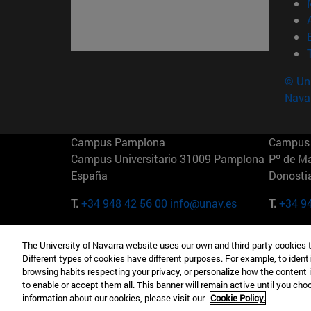
© Uni
Nava
Campus Pamplona
Campus 
Campus Universitario 31009 Pamplona
Pº de M
España
Donosti
T.
+34 948 42 56 00
info@unav.es
T.
+34 9
Campus Madrid (IESE)
Campus 
The University of Navarra website uses our own and third-party cookies 
Camino del Cerro Águila 3 28023
165 W 5
Different types of cookies have different purposes. For example, to identi
Madrid España
EE.UU
browsing habits respecting your privacy, or personalize how the content 
to enable or accept them all. This banner will remain active until you ch
T.
+34 912 11 30 00
T.
+1 64
information about our cookies, please visit our
Cookie Policy.