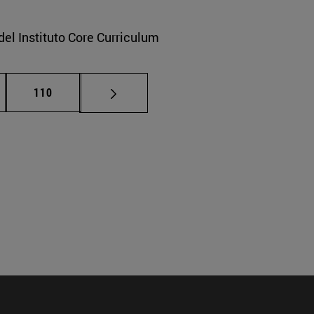
del Instituto Core Curriculum
nas intermedias Use TAB para desplazarse.
Página
110