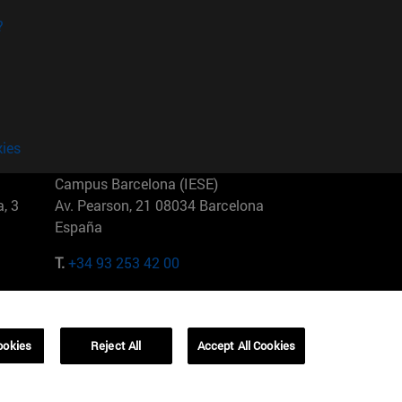
?
kies
Campus Barcelona (IESE)
, 3
Av. Pearson, 21 08034 Barcelona
España
T.
+34 93 253 42 00
Campus Sao Paulo (IESE)
5
Rua Martiniano de Carvalho, 573
01321001 Bela Vista Brasil
ookies
Reject All
Accept All Cookies
T.
+55 11 3177-8300