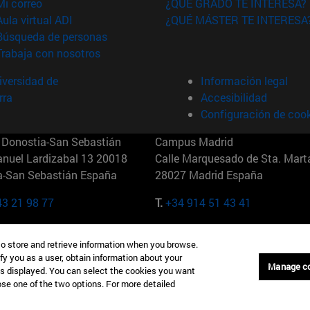
(abre en nueva ventana)
Mi correo
¿QUÉ GRADO TE INTERESA?
(abre en nueva ventana)
Aula virtual ADI
¿QUÉ MÁSTER TE INTERESA
(abre en nueva ventana)
Búsqueda de personas
(abre en nueva ventana)
Trabaja con nosotros
versidad de
Información legal
rra
Accesibilidad
Configuración de coo
Donostia-San Sebastián
Campus Madrid
anuel Lardizabal 13 20018
Calle Marquesado de Sta. Marta
a-San Sebastián España
28027 Madrid España
43 21 98 77
T.
+34 914 51 43 41
Nueva York (IESE)
Campus Munich (IESE)
to store and retrieve information when you browse.
7th St 10019-2201 Nueva York
Maria-Theresia-Straße 15 8167
fy you as a user, obtain information about your
Múnich Alemania
Manage c
is displayed. You can select the cookies you want
oose one of the two options. For more detailed
6 346 8850
T.
+49 89 24209790