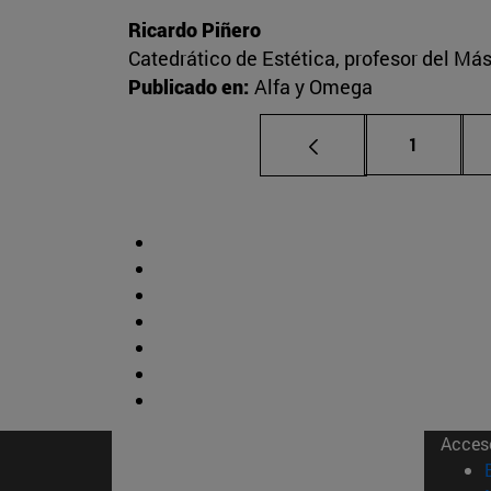
Ricardo Piñero
Catedrático de Estética, profesor del Más
Publicado en:
Alfa y Omega
Página
1
Acces