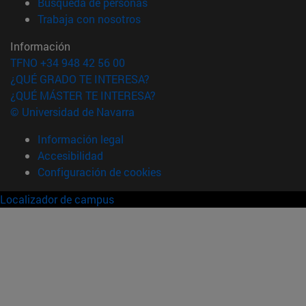
(abre en nueva ventana)
Búsqueda de personas
(abre en nueva ventana)
Trabaja con nosotros
Información
TFNO +34 948 42 56 00
¿QUÉ GRADO TE INTERESA?
¿QUÉ MÁSTER TE INTERESA?
© Universidad de Navarra
Información legal
Accesibilidad
Configuración de cookies
Localizador de campus