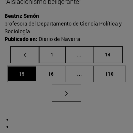
“Aislacionismo beligerante”
Beatriz Simón
profesora del Departamento de Ciencia Política y
Sociología
Publicado en:
Diario de Navarra
Página
Páginas intermedias Us
Página
1
...
14
Página
Página
Páginas intermedias U
Página
15
16
...
110