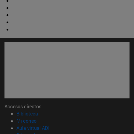
Accesos directos
(abre en nueva ventana)
Biblioteca
(abre en nueva ventana)
Mi correo
(abre en nueva ventana)
Aula virtual ADI