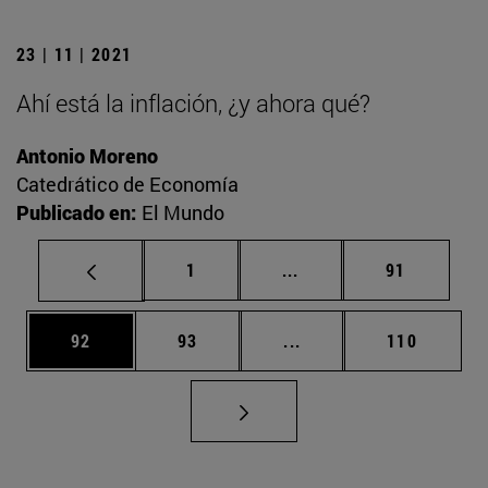
23 | 11 | 2021
Ahí está la inflación, ¿y ahora qué?
Antonio Moreno
Catedrático de Economía
Publicado en:
El Mundo
Página
Páginas intermedias Us
Página
1
...
91
Página
Página
Páginas intermedias U
Página
92
93
...
110