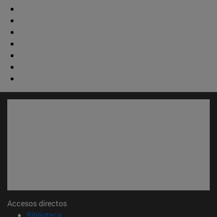
Accesos directos
(abre en nueva ventana)
Biblioteca