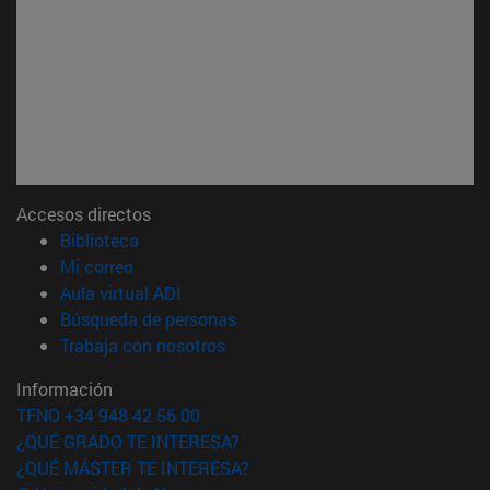
Accesos directos
(abre en nueva ventana)
Biblioteca
(abre en nueva ventana)
Mi correo
(abre en nueva ventana)
Aula virtual ADI
(abre en nueva ventana)
Búsqueda de personas
(abre en nueva ventana)
Trabaja con nosotros
Información
TFNO +34 948 42 56 00
¿QUÉ GRADO TE INTERESA?
¿QUÉ MÁSTER TE INTERESA?