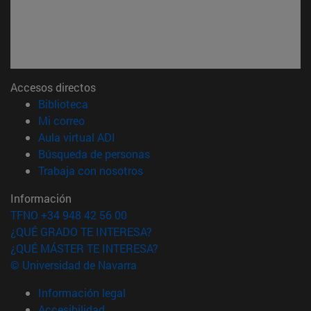
Accesos directos
(abre en nueva ventana)
Biblioteca
(abre en nueva ventana)
Mi correo
(abre en nueva ventana)
Aula virtual ADI
(abre en nueva ventana)
Búsqueda de personas
(abre en nueva ventana)
Trabaja con nosotros
Información
TFNO +34 948 42 56 00
¿QUÉ GRADO TE INTERESA?
¿QUÉ MÁSTER TE INTERESA?
© Universidad de Navarra
Información legal
Accesibilidad