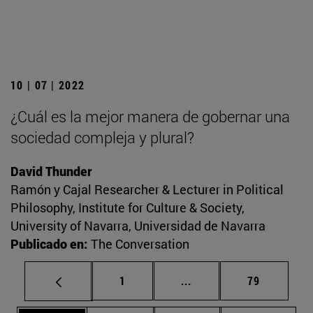
10 | 07 | 2022
¿Cuál es la mejor manera de gobernar una
sociedad compleja y plural?
David Thunder
Ramón y Cajal Researcher & Lecturer in Political
Philosophy, Institute for Culture & Society,
University of Navarra, Universidad de Navarra
Publicado en:
The Conversation
Página
Páginas intermedias Us
Página
1
...
79