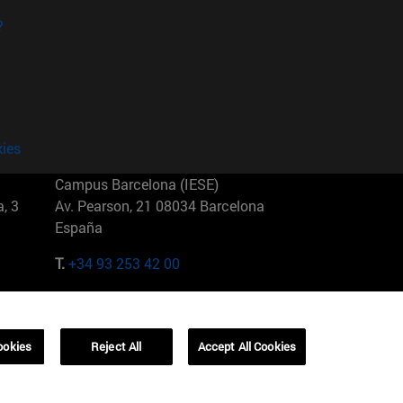
?
kies
Campus Barcelona (IESE)
, 3
Av. Pearson, 21 08034 Barcelona
España
T.
+34 93 253 42 00
Campus Sao Paulo (IESE)
5
Rua Martiniano de Carvalho, 573
01321001 Bela Vista Brasil
ookies
Reject All
Accept All Cookies
T.
+55 11 3177-8300