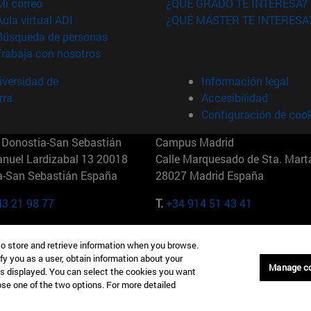
(abre en nueva ventana)
Mi correo
¿QUÉ GRADO TE INTERESA?
(abre en nueva ventana)
Aula virtual ADI
¿QUÉ MÁSTER TE INTERESA
(abre en nueva ventana)
Búsqueda de personas
(abre en nueva ventana)
Trabaja con nosotros
versidad de
Información legal
rra
Accesibilidad
Configuración de coo
Donostia-San Sebastián
Campus Madrid
anuel Lardizabal 13 20018
Calle Marquesado de Sta. Marta
a-San Sebastián España
28027 Madrid España
43 21 98 77
T.
+34 914 51 43 41
Nueva York (IESE)
Campus Munich (IESE)
to store and retrieve information when you browse.
7th St 10019-2201 Nueva York
Maria-Theresia-Straße 15 8167
fy you as a user, obtain information about your
Múnich Alemania
Manage c
is displayed. You can select the cookies you want
oose one of the two options. For more detailed
6 346 8850
T.
+49 89 24209790