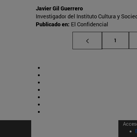
Javier Gil Guerrero
Investigador del Instituto Cultura y Soci
Publicado en:
El Confidencial
Página
1
Acces