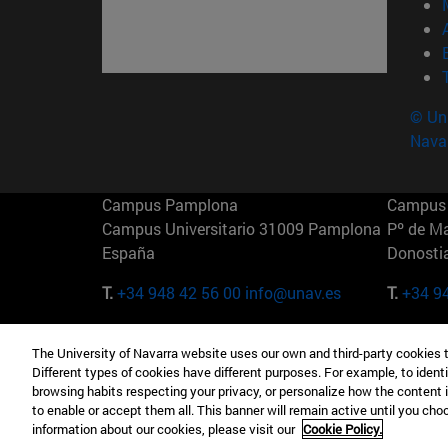
© Uni
Nava
Campus Pamplona
Campus 
Campus Universitario 31009 Pamplona
Pº de M
España
Donosti
T.
+34 948 42 56 00
info@unav.es
T.
+34 9
Campus Madrid (IESE)
Campus 
The University of Navarra website uses our own and third-party cookies 
Camino del Cerro Águila 3 28023
165 W 5
Different types of cookies have different purposes. For example, to identi
Madrid España
EE.UU
browsing habits respecting your privacy, or personalize how the content 
to enable or accept them all. This banner will remain active until you ch
T.
+34 912 11 30 00
T.
+1 64
information about our cookies, please visit our
Cookie Policy.