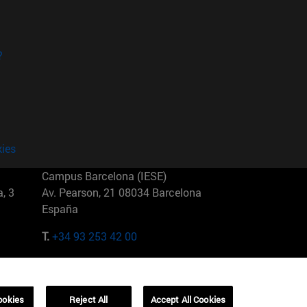
?
kies
Campus Barcelona (IESE)
, 3
Av. Pearson, 21 08034 Barcelona
España
T.
+34 93 253 42 00
Campus Sao Paulo (IESE)
5
Rua Martiniano de Carvalho, 573
01321001 Bela Vista Brasil
ookies
Reject All
Accept All Cookies