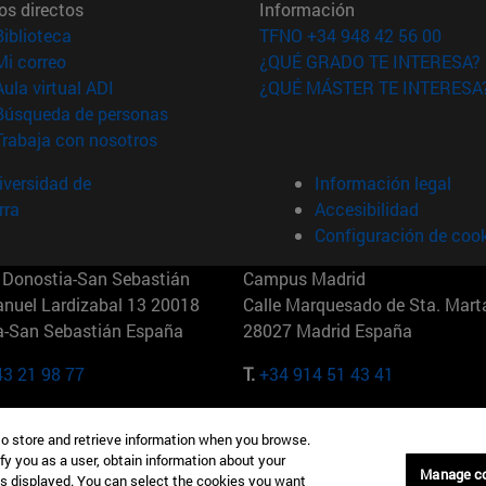
os directos
Información
(abre en nueva ventana)
Biblioteca
TFNO +34 948 42 56 00
(abre en nueva ventana)
Mi correo
¿QUÉ GRADO TE INTERESA?
(abre en nueva ventana)
Aula virtual ADI
¿QUÉ MÁSTER TE INTERESA
(abre en nueva ventana)
Búsqueda de personas
(abre en nueva ventana)
Trabaja con nosotros
versidad de
Información legal
rra
Accesibilidad
Configuración de coo
Donostia-San Sebastián
Campus Madrid
anuel Lardizabal 13 20018
Calle Marquesado de Sta. Marta
a-San Sebastián España
28027 Madrid España
43 21 98 77
T.
+34 914 51 43 41
Nueva York (IESE)
Campus Munich (IESE)
to store and retrieve information when you browse.
7th St 10019-2201 Nueva York
Maria-Theresia-Straße 15 8167
fy you as a user, obtain information about your
Múnich Alemania
Manage c
is displayed. You can select the cookies you want