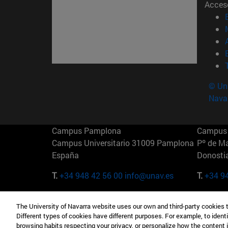
Acces
© Uni
Nava
Campus Pamplona
Campus 
Campus Universitario 31009 Pamplona
Pº de M
España
Donosti
T.
+34 948 42 56 00
info@unav.es
T.
+34 9
Campus Madrid (IESE)
Campus 
The University of Navarra website uses our own and third-party cookies 
Camino del Cerro Águila 3 28023
165 W 5
Different types of cookies have different purposes. For example, to identi
Madrid España
EE.UU
browsing habits respecting your privacy, or personalize how the content 