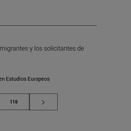
migrantes y los solicitantes de
 en Estudios Europeos
as intermedias Use TAB para desplazarse.
Página
110