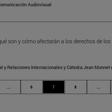
 Comunicación Audiovisual
qué son y cómo afectarán a los derechos de los 
nal y Relaciones Internacionales y Cátedra Jean Monnet
Páginas intermedias Use TAB para desplazarse.
Página
Página
Página
Págin
...
6
7
8
...