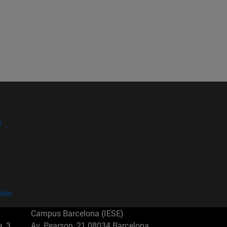
?
kies
Campus Barcelona (IESE)
, 3
Av. Pearson, 21 08034 Barcelona