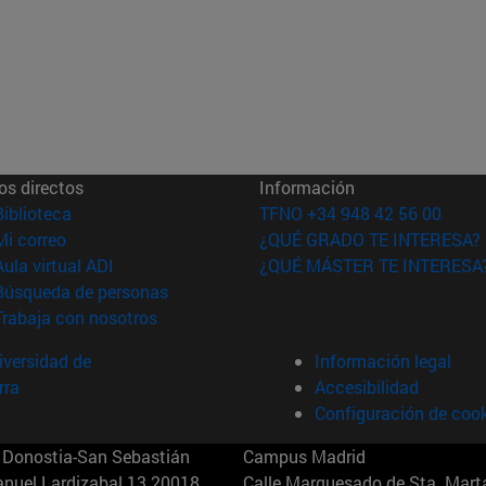
os directos
Información
(abre en nueva ventana)
Biblioteca
TFNO +34 948 42 56 00
(abre en nueva ventana)
Mi correo
¿QUÉ GRADO TE INTERESA?
(abre en nueva ventana)
Aula virtual ADI
¿QUÉ MÁSTER TE INTERESA
(abre en nueva ventana)
Búsqueda de personas
(abre en nueva ventana)
Trabaja con nosotros
versidad de
Información legal
rra
Accesibilidad
Configuración de coo
Donostia-San Sebastián
Campus Madrid
anuel Lardizabal 13 20018
Calle Marquesado de Sta. Marta