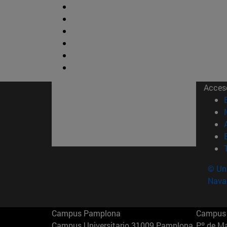
Acces
© Uni
Nava
Campus Pamplona
Campus 
Campus Universitario 31009 Pamplona
Pº de M