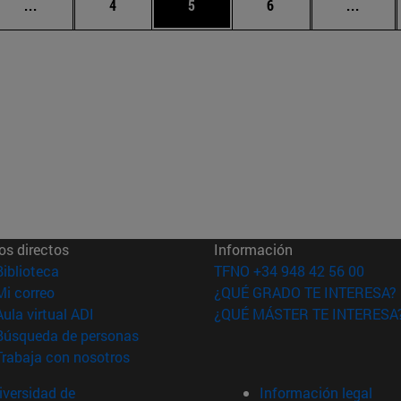
Páginas intermedias Use TAB para desplazarse.
Página
Página
Página
Págin
...
4
5
6
...
os directos
Información
(abre en nueva ventana)
Biblioteca
TFNO +34 948 42 56 00
(abre en nueva ventana)
Mi correo
¿QUÉ GRADO TE INTERESA?
(abre en nueva ventana)
Aula virtual ADI
¿QUÉ MÁSTER TE INTERESA
(abre en nueva ventana)
Búsqueda de personas
(abre en nueva ventana)
Trabaja con nosotros
versidad de
Información legal