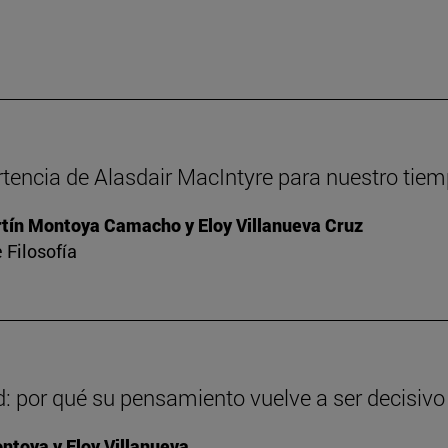
rtencia de Alasdair MacIntyre para nuestro tie
ín Montoya Camacho y Eloy Villanueva Cruz
 Filosofía
: por qué su pensamiento vuelve a ser decisivo
toya y Eloy Villanueva