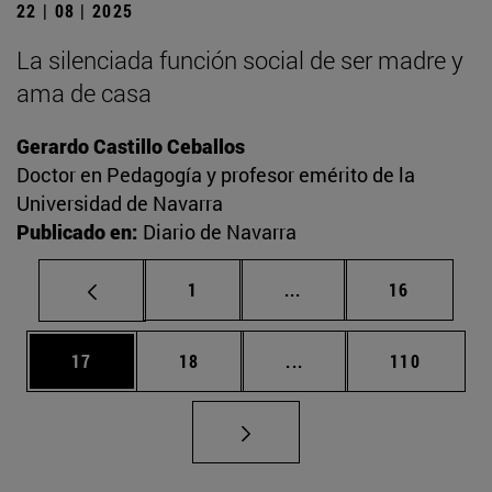
22 | 08 | 2025
La silenciada función social de ser madre y
ama de casa
Gerardo Castillo Ceballos
Doctor en Pedagogía y profesor emérito de la
Universidad de Navarra
Publicado en:
Diario de Navarra
Página
Páginas intermedias Us
Página
1
...
16
Página
Página
Páginas intermedias U
Página
17
18
...
110