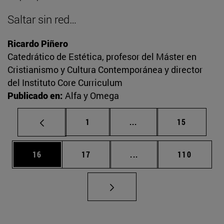
Saltar sin red…
Ricardo Piñero
Catedrático de Estética, profesor del Máster en
Cristianismo y Cultura Contemporánea y director
del Instituto Core Curriculum
Publicado en:
Alfa y Omega
Página
Páginas intermedias Us
Página
1
...
15
Página
Página
Páginas intermedias U
Página
16
17
...
110