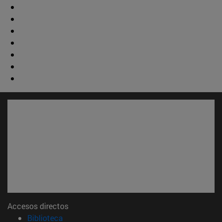
Accesos directos
(abre en nueva ventana)
Biblioteca