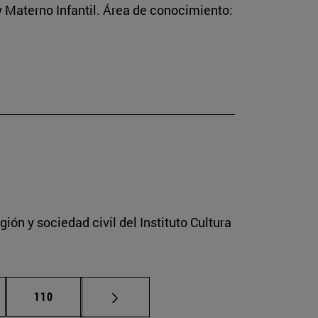
 Materno Infantil. Área de conocimiento:
ión y sociedad civil del Instituto Cultura
nas intermedias Use TAB para desplazarse.
Página
110