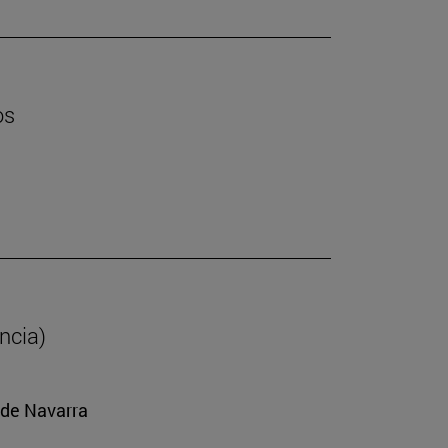
os
ancia)
 de Navarra