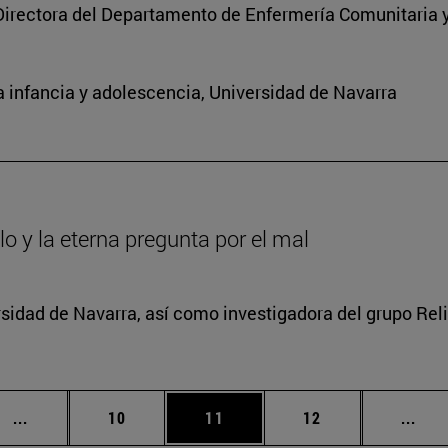
Directora del Departamento de Enfermería Comunitaria y
 infancia y adolescencia, Universidad de Navarra
lo y la eterna pregunta por el mal
rsidad de Navarra, así como investigadora del grupo Relig
Páginas intermedias Use TAB para desplazarse.
Página
Página
Página
Pági
...
10
11
12
...