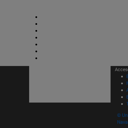
Acces
© Uni
Nava