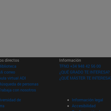
os directos
Información
(abre en nueva ventana)
Biblioteca
TFNO +34 948 42 56 00
(abre en nueva ventana)
Mi correo
¿QUÉ GRADO TE INTERESA?
(abre en nueva ventana)
Aula virtual ADI
¿QUÉ MÁSTER TE INTERESA
(abre en nueva ventana)
Búsqueda de personas
(abre en nueva ventana)
Trabaja con nosotros
versidad de
Información legal
rra
Accesibilidad