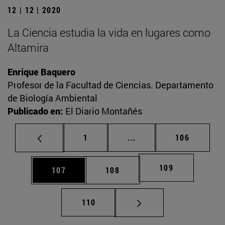
12 | 12 | 2020
La Ciencia estudia la vida en lugares como
Altamira
Enrique Baquero
Profesor de la Facultad de Ciencias. Departamento
de Biología Ambiental
Publicado en:
El Diario Montañés
Página
Páginas intermedias Us
Página
1
...
106
Página
109
Página
Página
107
108
Página
110