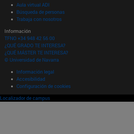
(abre en nueva ventana)
Aula virtual ADI
(abre en nueva ventana)
Búsqueda de personas
(abre en nueva ventana)
Trabaja con nosotros
Información
TFNO +34 948 42 56 00
¿QUÉ GRADO TE INTERESA?
¿QUÉ MÁSTER TE INTERESA?
© Universidad de Navarra
Información legal
Accesibilidad
Configuración de cookies
Localizador de campus