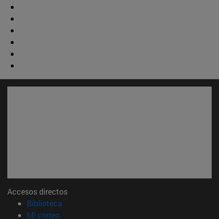
Accesos directos
(abre en nueva ventana)
Biblioteca
(abre en nueva ventana)
Mi correo