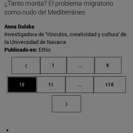
¿Tanto monta? El problema migratorio
como nudo del Mediterráneo
Anna Dulska
Investigadora de 'Vínculos, creatividad y cultura' de
la Universidad de Navarra
Publicado en:
Ethic
Página
Páginas intermedias U
Página
1
...
9
Página
Página
Páginas intermedias U
Página
10
11
...
110