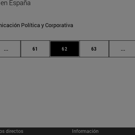
al en España
cación Política y Corporativa
Páginas intermedias Use TAB para desplazarse.
Página
Página
Página
Pági
...
61
62
63
...
os directos
Información