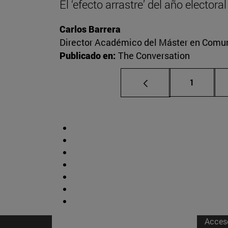
El ‘efecto arrastre’ del año elector
Carlos Barrera
Director Académico del Máster en Comuni
Publicado en:
The Conversation
Página
1
Acces