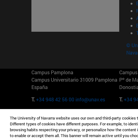
© Uni
Nava
Campus Pamplona
Campus 
Campus Universitario 31009 Pamplona
Pº de M
España
Donosti
T.
+34 948 42 56 00
info@unav.es
T.
+34 9
Campus Madrid (IESE)
Campus 
The University of Navarra website uses our own and third-party cookies 
Camino del Cerro Águila 3 28023
165 W 5
Different types of cookies have different purposes. For example, to identi
Madrid España
EE.UU
browsing habits respecting your privacy, or personalize how the content 
to enable or accept them all. This banner will remain active until you ch