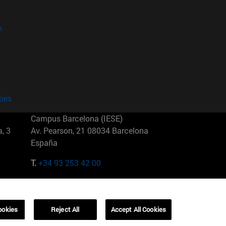
?
kies
Campus Barcelona (IESE)
, 3
Av. Pearson, 21 08034 Barcelona
España
T.
+34 93 253 42 00
Campus Sao Paulo (IESE)
5
Rua Martiniano de Carvalho, 573
01321001 Bela Vista Brasil
ookies
Reject All
Accept All Cookies