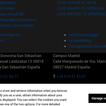
(abre en nueva ventana)
Biblioteca
TFNO +34 948 42 56 00
(abre en nueva ventana)
Mi correo
¿QUÉ GRADO TE INTERESA?
(abre en nueva ventana)
Aula virtual ADI
¿QUÉ MÁSTER TE INTERESA
(abre en nueva ventana)
Búsqueda de personas
(abre en nueva ventana)
Trabaja con nosotros
versidad de
Información legal
rra
Accesibilidad
Configuración de coo
Donostia-San Sebastián
Campus Madrid
anuel Lardizabal 13 20018
Calle Marquesado de Sta. Marta
a-San Sebastián España
28027 Madrid España
43 21 98 77
T.
+34 914 51 43 41
Nueva York (IESE)
Campus Munich (IESE)
to store and retrieve information when you browse.
7th St 10019-2201 Nueva York
Maria-Theresia-Straße 15 8167
fy you as a user, obtain information about your
Múnich Alemania
Manage c
is displayed. You can select the cookies you want
oose one of the two options. For more detailed