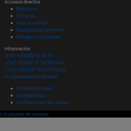
Accesos directos
(abre en nueva ventana)
Biblioteca
(abre en nueva ventana)
Mi correo
(abre en nueva ventana)
Aula virtual ADI
(abre en nueva ventana)
Búsqueda de personas
(abre en nueva ventana)
Trabaja con nosotros
Información
TFNO +34 948 42 56 00
¿QUÉ GRADO TE INTERESA?
¿QUÉ MÁSTER TE INTERESA?
© Universidad de Navarra
Información legal
Accesibilidad
Configuración de cookies
Localizador de campus