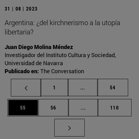
31 | 08 | 2023
Argentina: ¿del kirchnerismo a la utopía
libertaria?
Juan Diego Molina Méndez
Investigador del Instituto Cultura y Sociedad,
Universidad de Navarra
Publicado en:
The Conversation
Página
Páginas intermedias Us
Página
1
...
54
Página
Página
Páginas intermedias U
Página
55
56
...
110