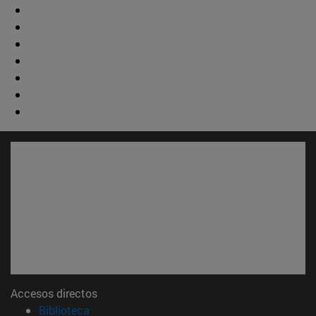
Accesos directos
(abre en nueva ventana)
Biblioteca