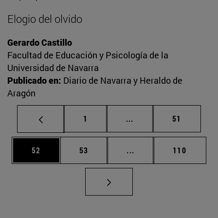
Elogio del olvido
Gerardo Castillo
Facultad de Educación y Psicología de la
Universidad de Navarra
Publicado en:
Diario de Navarra y Heraldo de
Aragón
Página
Páginas intermedias Us
Página
1
...
51
Página
Página
Páginas intermedias U
Página
52
53
...
110