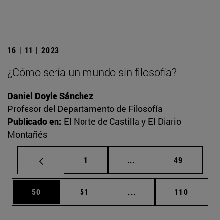
16 | 11 | 2023
¿Cómo sería un mundo sin filosofía?
Daniel Doyle Sánchez
Profesor del Departamento de Filosofía
Publicado en:
El Norte de Castilla y El Diario
Montañés
Página
Páginas intermedias Us
Página
1
...
49
Página
Página
Páginas intermedias U
Página
50
51
...
110