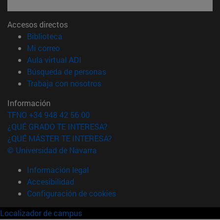
Accesos directos
(abre en nueva ventana)
Biblioteca
(abre en nueva ventana)
Mi correo
(abre en nueva ventana)
Aula virtual ADI
(abre en nueva ventana)
Búsqueda de personas
(abre en nueva ventana)
Trabaja con nosotros
Información
TFNO +34 948 42 56 00
¿QUÉ GRADO TE INTERESA?
¿QUÉ MÁSTER TE INTERESA?
© Universidad de Navarra
Información legal
Accesibilidad
Configuración de cookies
Localizador de campus