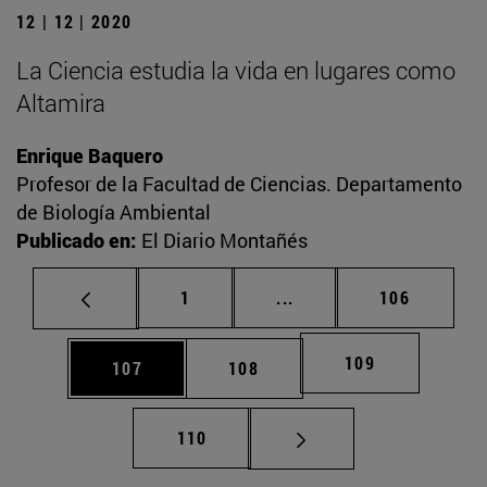
12 | 12 | 2020
La Ciencia estudia la vida en lugares como
Altamira
Enrique Baquero
Profesor de la Facultad de Ciencias. Departamento
de Biología Ambiental
Publicado en:
El Diario Montañés
Página
Páginas intermedias Us
Página
1
...
106
Página
109
Página
Página
107
108
Página
110