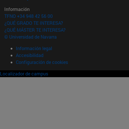
Información
TFNO +34 948 42 56 00
¿QUÉ GRADO TE INTERESA?
¿QUÉ MÁSTER TE INTERESA?
© Universidad de Navarra
Información legal
Accesibilidad
Configuración de cookies
Localizador de campus