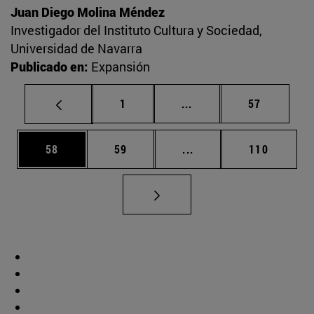
Juan Diego Molina Méndez
Investigador del Instituto Cultura y Sociedad,
Universidad de Navarra
Publicado en:
Expansión
Página
Páginas intermedias Us
Página
1
...
57
Página
Página
Páginas intermedias U
Página
58
59
...
110