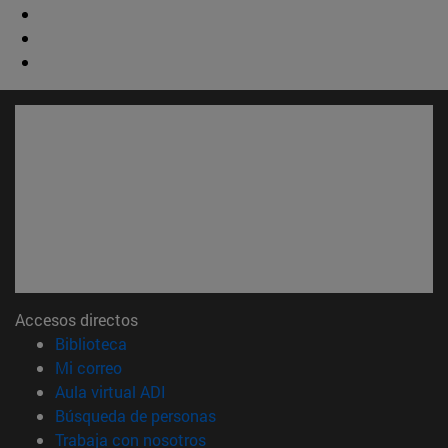
Accesos directos
(abre en nueva ventana)
Biblioteca
(abre en nueva ventana)
Mi correo
(abre en nueva ventana)
Aula virtual ADI
(abre en nueva ventana)
Búsqueda de personas
(abre en nueva ventana)
Trabaja con nosotros