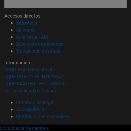
Accesos directos
(abre en nueva ventana)
Biblioteca
(abre en nueva ventana)
Mi correo
(abre en nueva ventana)
Aula virtual ADI
(abre en nueva ventana)
Búsqueda de personas
(abre en nueva ventana)
Trabaja con nosotros
Información
TFNO +34 948 42 56 00
¿QUÉ GRADO TE INTERESA?
¿QUÉ MÁSTER TE INTERESA?
© Universidad de Navarra
Información legal
Accesibilidad
Configuración de cookies
Localizador de campus