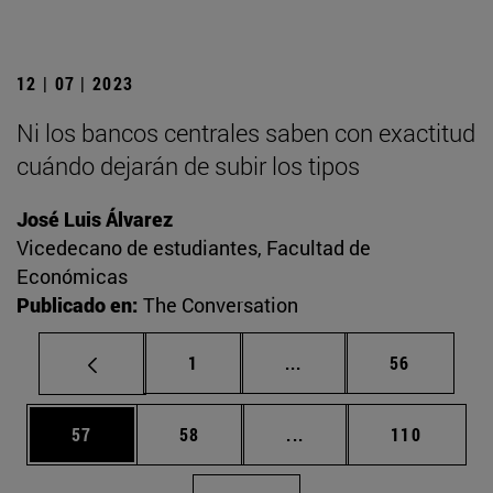
12 | 07 | 2023
Ni los bancos centrales saben con exactitud
cuándo dejarán de subir los tipos
José Luis Álvarez
Vicedecano de estudiantes, Facultad de
Económicas
Publicado en:
The Conversation
Página
Páginas intermedias Us
Página
1
...
56
Página
Página
Páginas intermedias U
Página
57
58
...
110