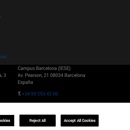
?
kies
Campus Barcelona (IESE)
, 3
Av. Pearson, 21 08034 Barcelona
España
T.
+34 93 253 42 00
Campus Sao Paulo (IESE)
5
Rua Martiniano de Carvalho, 573
01321001 Bela Vista Brasil
ookies
Reject All
Accept All Cookies