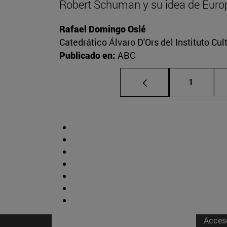
Robert Schuman y su idea de Euro
Rafael Domingo Oslé
Catedrático Álvaro D'Ors del Instituto Cu
Publicado en:
ABC
Página
1
Acces