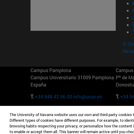
© Uni
Nava
Campus Pamplona
Campus 
Campus Universitario 31009 Pamplona
Pº de M
España
Donosti
T.
+34 948 42 56 00
info@unav.es
T.
+34 9
Campus Madrid (IESE)
Campus 
The University of Navarra website uses our own and third-party cookies 
Camino del Cerro Águila 3 28023
165 W 5
Different types of cookies have different purposes. For example, to identi
Madrid España
EE.UU
browsing habits respecting your privacy, or personalize how the content 
to enable or accept them all. This banner will remain active until you ch