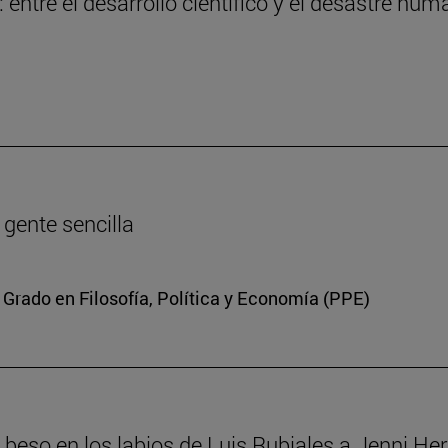
entre el desarrollo científico y el desastre hum
a gente sencilla
 Grado en Filosofía, Política y Economía (PPE)
el beso en los labios de Luis Rubiales a Jenni H