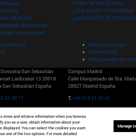
(abre en nueva ventana)
Biblioteca
TFNO +34 948 42 56 00
(abre en nueva ventana)
Mi correo
¿QUÉ GRADO TE INTERESA?
(abre en nueva ventana)
Aula virtual ADI
¿QUÉ MÁSTER TE INTERESA
(abre en nueva ventana)
Búsqueda de personas
(abre en nueva ventana)
Trabaja con nosotros
versidad de
Información legal
rra
Accesibilidad
Configuración de coo
Donostia-San Sebastián
Campus Madrid
anuel Lardizabal 13 20018
Calle Marquesado de Sta. Marta
a-San Sebastián España
28027 Madrid España
43 21 98 77
T.
+34 914 51 43 41
Nueva York (IESE)
Campus Munich (IESE)
to store and retrieve information when you browse.
7th St 10019-2201 Nueva York
Maria-Theresia-Straße 15 8167
fy you as a user, obtain information about your
Múnich Alemania
Manage c
is displayed. You can select the cookies you want
oose one of the two options. For more detailed