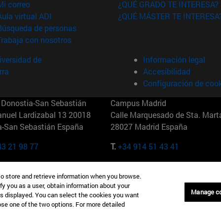
(abre en nueva ventana)
Mi correo
¿QUÉ GRADO TE INTERESA?
(abre en nueva ventana)
Aula virtual ADI
¿QUÉ MÁSTER TE INTERESA
(abre en nueva ventana)
Búsqueda de personas
(abre en nueva ventana)
Trabaja con nosotros
versidad de
Información legal
rra
Accesibilidad
Configuración de coo
Donostia-San Sebastián
Campus Madrid
anuel Lardizabal 13 20018
Calle Marquesado de Sta. Marta
a-San Sebastián España
28027 Madrid España
43 21 98 77
T.
+34 914 51 43 41
Nueva York (IESE)
Campus Munich (IESE)
to store and retrieve information when you browse.
7th St 10019-2201 Nueva York
Maria-Theresia-Straße 15 8167
fy you as a user, obtain information about your
Múnich Alemania
Manage c
is displayed. You can select the cookies you want
oose one of the two options. For more detailed
6 346 8850
T.
+49 89 24209790