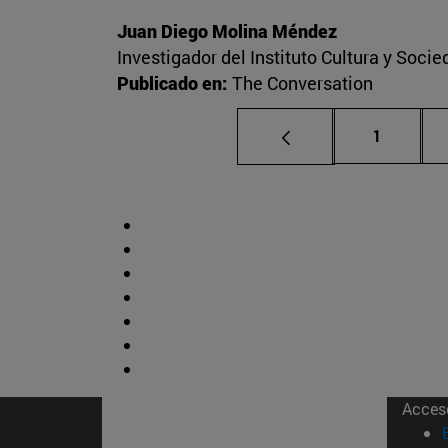
Juan Diego Molina Méndez
Investigador del Instituto Cultura y Soci
Publicado en:
The Conversation
Página
1
Acces