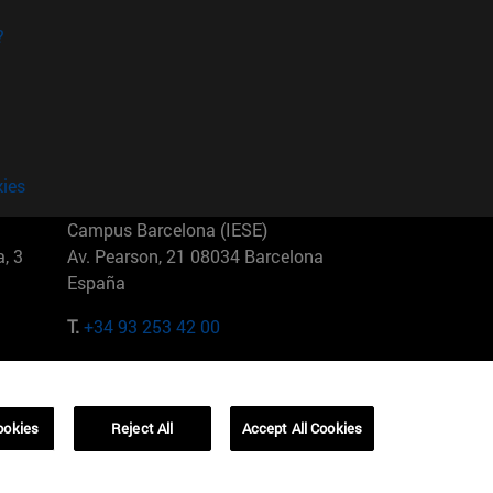
?
kies
Campus Barcelona (IESE)
, 3
Av. Pearson, 21 08034 Barcelona
España
T.
+34 93 253 42 00
Campus Sao Paulo (IESE)
5
Rua Martiniano de Carvalho, 573
01321001 Bela Vista Brasil
ookies
Reject All
Accept All Cookies
T.
+55 11 3177-8300