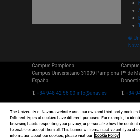
© Uni
Nava
Campus Pamplona
Campus 
Campus Universitario 31009 Pamplona
Pº de M
España
Donosti
T.
+34 948 42 56 00
info@unav.es
T.
+34 9
Campus Madrid (IESE)
Campus 
The University of Navarra website uses our own and third-party cookies 
Camino del Cerro Águila 3 28023
165 W 5
Different types of cookies have different purposes. For example, to identi
Madrid España
EE.UU
browsing habits respecting your privacy, or personalize how the content 
to enable or accept them all. This banner will remain active until you ch
T.
+34 912 11 30 00
T.
+1 64
information about our cookies, please visit our
Cookie Policy.