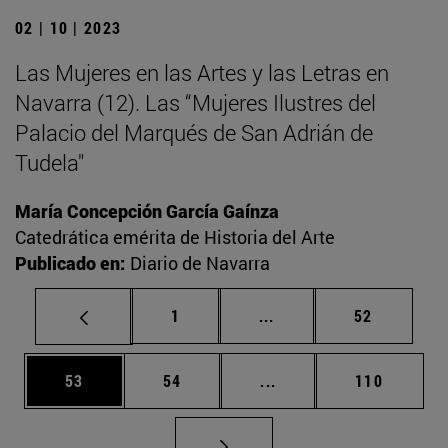
02 | 10 | 2023
Las Mujeres en las Artes y las Letras en
Navarra (12). Las “Mujeres Ilustres del
Palacio del Marqués de San Adrián de
Tudela"
María Concepción García Gaínza
Catedrática emérita de Historia del Arte
Publicado en:
Diario de Navarra
Página
Páginas intermedias Us
Página
1
...
52
Página
Página
Páginas intermedias U
Página
53
54
...
110