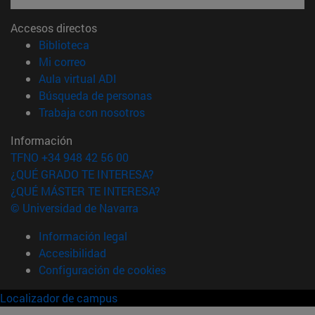
Accesos directos
(abre en nueva ventana)
Biblioteca
(abre en nueva ventana)
Mi correo
(abre en nueva ventana)
Aula virtual ADI
(abre en nueva ventana)
Búsqueda de personas
(abre en nueva ventana)
Trabaja con nosotros
Información
TFNO +34 948 42 56 00
¿QUÉ GRADO TE INTERESA?
¿QUÉ MÁSTER TE INTERESA?
© Universidad de Navarra
Información legal
Accesibilidad
Configuración de cookies
Localizador de campus