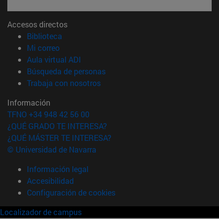
Accesos directos
(abre en nueva ventana)
Biblioteca
(abre en nueva ventana)
Mi correo
(abre en nueva ventana)
Aula virtual ADI
(abre en nueva ventana)
Búsqueda de personas
(abre en nueva ventana)
Trabaja con nosotros
Información
TFNO +34 948 42 56 00
¿QUÉ GRADO TE INTERESA?
¿QUÉ MÁSTER TE INTERESA?
© Universidad de Navarra
Información legal
Accesibilidad
Configuración de cookies
Localizador de campus