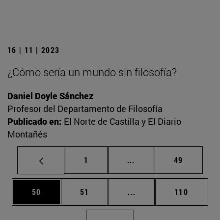
16 | 11 | 2023
¿Cómo sería un mundo sin filosofía?
Daniel Doyle Sánchez
Profesor del Departamento de Filosofía
Publicado en:
El Norte de Castilla y El Diario
Montañés
Página
Páginas intermedias Us
Página
1
...
49
Página
Página
Páginas intermedias U
Página
50
51
...
110