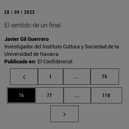
28 | 09 | 2022
El sentido de un final
Javier Gil Guerrero
Investigador del Instituto Cultura y Sociedad de la
Universidad de Navarra
Publicado en:
El Confidencial
Página
Páginas intermedias Us
Página
1
...
75
Página
Página
Páginas intermedias U
Página
76
77
...
110