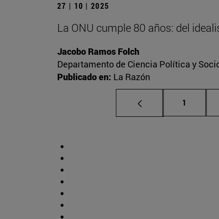
27 | 10 | 2025
La ONU cumple 80 años: del idealis
Jacobo Ramos Folch
Departamento de Ciencia Política y Socio
Publicado en:
La Razón
Página
1