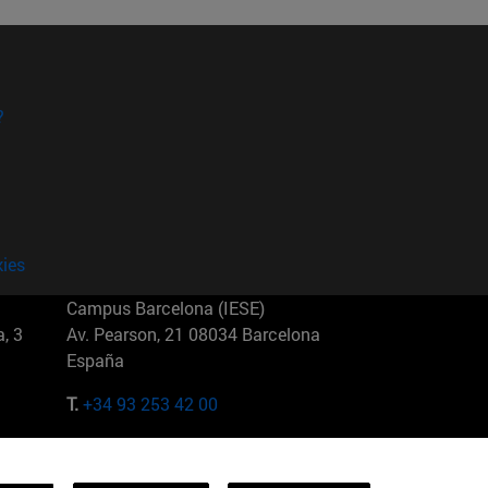
?
kies
Campus Barcelona (IESE)
, 3
Av. Pearson, 21 08034 Barcelona
España
T.
+34 93 253 42 00
Campus Sao Paulo (IESE)
5
Rua Martiniano de Carvalho, 573