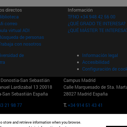
os directos
Información
(abre en nueva ventana)
Biblioteca
TFNO +34 948 42 56 00
(abre en nueva ventana)
Mi correo
¿QUÉ GRADO TE INTERESA?
(abre en nueva ventana)
Aula virtual ADI
¿QUÉ MÁSTER TE INTERESA
(abre en nueva ventana)
Búsqueda de personas
(abre en nueva ventana)
Trabaja con nosotros
versidad de
Información legal
rra
Accesibilidad
Configuración de coo
Donostia-San Sebastián
Campus Madrid
anuel Lardizabal 13 20018
Calle Marquesado de Sta. Marta
a-San Sebastián España
28027 Madrid España
43 21 98 77
T.
+34 914 51 43 41
Nueva York (IESE)
Campus Munich (IESE)
to store and retrieve information when you browse.
7th St 10019-2201 Nueva York
Maria-Theresia-Straße 15 8167