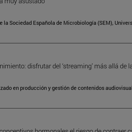
ría muy asustado
e la Sociedad Española de Microbiología (SEM), Univer
miento: disfrutar del ‘streaming’ más allá de la
lizado en producción y gestión de contenidos audiovisua
conceptivos hormonales el riesgo de contraer