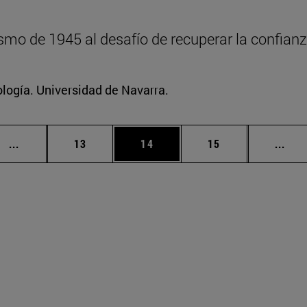
mo de 1945 al desafío de recuperar la confianz
logía. Universidad de Navarra.
Páginas intermedias Use TAB para desplazarse.
Página
Página
Página
Pági
...
13
14
15
...