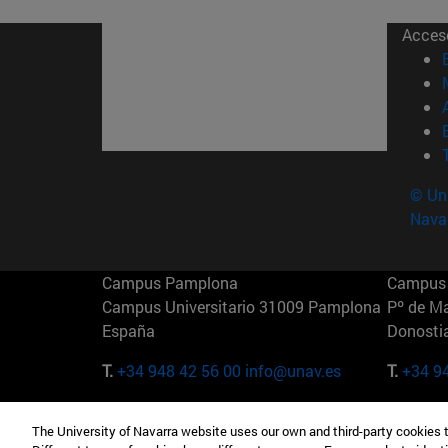
Acces
© Uni
Nava
Campus Pamplona
Campus 
Campus Universitario 31009 Pamplona
Pº de M
España
Donosti
T.
+34 948 42 56 00
info@unav.es
T.
+34 9
Campus Madrid (IESE)
Campus 
The University of Navarra website uses our own and third-party cookies 
Camino del Cerro Águila 3 28023
165 W 5