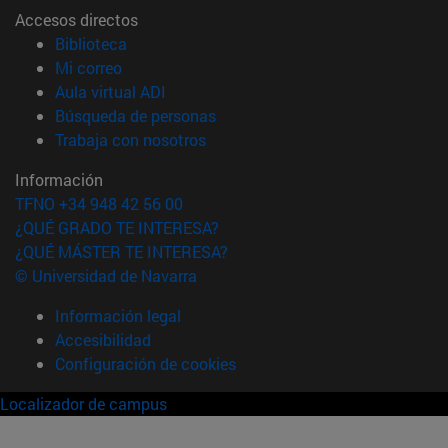
Accesos directos
(abre en nueva ventana)
Biblioteca
(abre en nueva ventana)
Mi correo
(abre en nueva ventana)
Aula virtual ADI
(abre en nueva ventana)
Búsqueda de personas
(abre en nueva ventana)
Trabaja con nosotros
Información
TFNO +34 948 42 56 00
¿QUÉ GRADO TE INTERESA?
¿QUÉ MÁSTER TE INTERESA?
© Universidad de Navarra
Información legal
Accesibilidad
Configuración de cookies
Localizador de campus