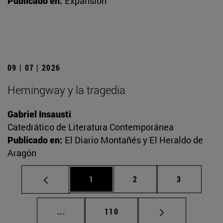
Publicado en:
Expansión
09 | 07 | 2026
Hemingway y la tragedia
Gabriel Insausti
Catedrático de Literatura Contemporánea
Publicado en:
El Diario Montañés y El Heraldo de
Aragón
Página
Página
Página
1
2
3
Páginas intermedias Use TAB para desplaz
Página
...
110