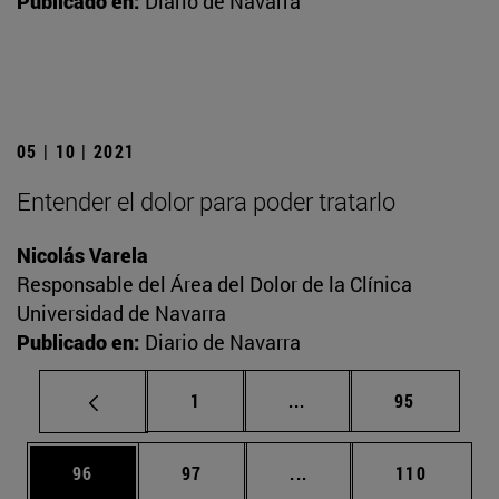
Publicado en:
Diario de Navarra
05 | 10 | 2021
Entender el dolor para poder tratarlo
Nicolás Varela
Responsable del Área del Dolor de la Clínica
Universidad de Navarra
Publicado en:
Diario de Navarra
Página
Páginas intermedias Us
Página
1
...
95
Página
Página
Páginas intermedias U
Página
96
97
...
110